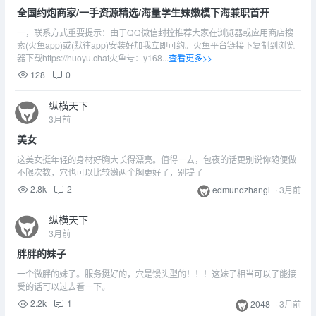
全国约炮商家/一手资源精选/海量学生妹嫩模下海兼职首开
一，联系方式重要提示：由于QQ微信封控推荐大家在浏览器或应用商店搜
索(火鱼app)或(默往app)安装好加我立即可约。火鱼平台链接下复制到浏览
器下载https://huoyu.chat火鱼号：y168...
查看更多>>
128
0
纵横天下
3月前
美女
这美女挺年轻的身材好胸大长得漂亮。值得一去，包夜的话更别说你随便做
不限次数，穴也可以比较嫩两个胸更好了，别提了
2.8k
2
edmundzhangl
·
3月前
纵横天下
3月前
胖胖的妹子
一个微胖的妹子。服务挺好的，穴是馒头型的！！！这妹子相当可以了能接
受的话可以过去看一下。
2.2k
1
2048
·
3月前