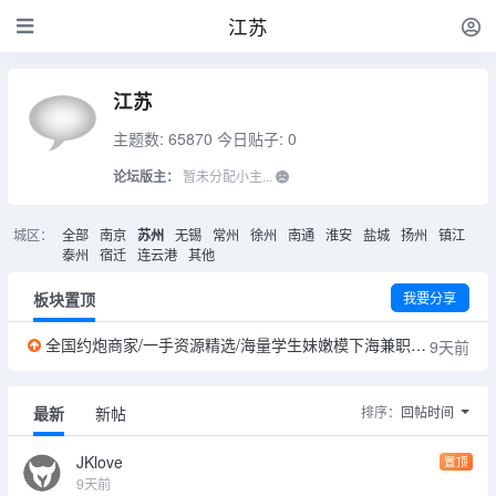
江苏
江苏
主题数: 65870
今日贴子: 0
论坛版主：
暂未分配小主...
城区：
全部
南京
苏州
无锡
常州
徐州
南通
淮安
盐城
扬州
镇江
泰州
宿迁
连云港
其他
板块置顶
我要分享
全国约炮商家/一手资源精选/海量学生妹嫩模下海兼职首开
9天前
最新
新帖
排序：
回帖时间
JKlove
置顶
9天前